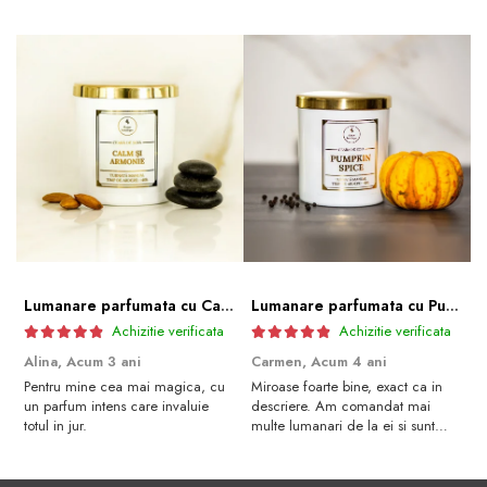
Lumanare parfumata cu Calm și armonie | Premium Alb 600gr.
Lumanare parfumata cu Pumpkin spice | Premium Alb 600gr.
Achizitie verificata
Achizitie verificata
Alina,
Acum 3 ani
Carmen,
Acum 4 ani
C
Pentru mine cea mai magica, cu
Miroase foarte bine, exact ca in
M
un parfum intens care invaluie
descriere. Am comandat mai
a
totul in jur.
multe lumanari de la ei si sunt
R
foarte multumita de toate.