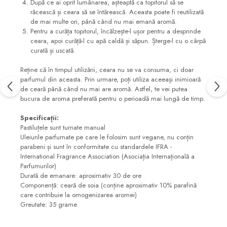
După ce ai oprit lumânarea, așteaptă ca topitorul să se
răcească și ceara să se întărească. Aceasta poate fi reutilizată
de mai multe ori, până când nu mai emană aromă.
Pentru a curăța topitorul, încălzește-l ușor pentru a desprinde
ceara, apoi curăță-l cu apă caldă și săpun. Șterge-l cu o cârpă
curată și uscată.
Reține că în timpul utilizării, ceara nu se va consuma, ci doar
parfumul din aceasta. Prin urmare, poți utiliza aceeași inimioară
de ceară până când nu mai are aromă. Astfel, te vei putea
bucura de aroma preferată pentru o perioadă mai lungă de timp.
Specificații:
Pastiluțele sunt turnate manual
Uleiurile parfumate pe care le folosim sunt vegane, nu conțin
parabeni și sunt în conformitate cu standardele IFRA -
International Fragrance Association (Asociația Internațională a
Parfumurilor)
Durată de emanare: aproximativ 30 de ore
Componență: ceară de soia (conține aproximativ 10% parafină
care contribuie la omogenizarea aromei)
Greutate: 35 grame