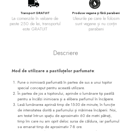
Transport GRATUIT
Produse vegane și fără parabeni
La comenzile în valoare de
Uleiurile pe care le folosim
peste 250 de lei, transportul
sunt vegane și nu conțin
este GRATUIT
parabeni
Descriere
Mod de utilizare a pastiluțelor parfumate
:
Pune o inimioară parfumată în partea de sus a unui topitor
special conceput pentru această utilizare.
În partea de jos a topitorului, aprinde o lumânare tip pastilă
pentru a încălzi inimioara și a elibera parfumul în încăpere.
Lasă lumânarea aprinsă timp de 15-30 de minute, în funcție
de intensitatea dorită a parfumului și mărimea încăperii. Noi,
am testat într-un spațiu de aproximativ 60 de metri pătrați,
timp îm care nu am oprit deloc sursa de căldura, iar parfumul
s-a emanat timp de aproximativ 7-8 ore.