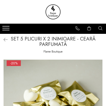
Lumânări parfumate
Pachete
Arome
Cadou
Florale
Zodii
SET 5 PLICURI X 2 INIMIOARE - CEARĂ
Fresh
Promoții
PARFUMATĂ
Fructate
Flame Boutique
Lemnoase
De sezon
-20%
Colectii Lumanari
Premium
Ambra