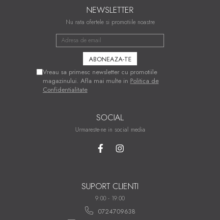
NEWSLETTER
Nu rata ofertele si promotiile noastre
Vreau sa primesc newsletter cu promotiile
magazinului. Afla mai multe in
Politica de
Confidentialitate
SOCIAL
Urmareste-ne in social media
SUPORT CLIENTI
9:00 - 19:00
0724709638