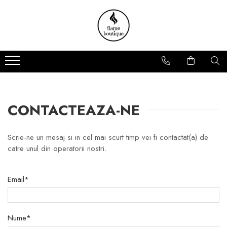
Lumânări parfumate
Pachete
Arome
Cadou
Florale
Zodii
Fresh
Promoții
Fructate
CONTACTEAZA-NE
Lemnoase
De sezon
Scrie-ne un mesaj si in cel mai scurt timp vei fi contactat(a) de
catre unul din operatorii nostri.
Colectii Lumanari
Premium
Email*
Ambra
Nume*