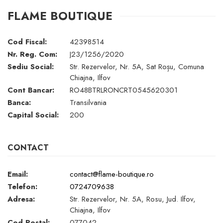
FLAME BOUTIQUE
Cod Fiscal:
42398514
Nr. Reg. Com:
J23/1256/2020
Sediu Social:
Str. Rezervelor, Nr. 5A, Sat Roșu, Comuna
Chiajna, Ilfov
Cont Bancar:
RO48BTRLRONCRT0545620301
Banca:
Transilvania
Capital Social:
200
CONTACT
Email:
contact@flame-boutique.ro
Telefon:
0724709638
Adresa:
Str. Rezervelor, Nr. 5A, Rosu, Jud. Ilfov,
Chiajna, Ilfov
Cod Postal:
077042