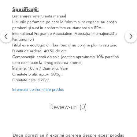
Specificații:
Lumânarea este turnată manual
Uleiurile parfumate pe care le folosim sunt vegane, nu conțin
parabeni și sunt în conformitate cu standardele IFRA -
International Fragrance Association (Asociația Internațională a
Parfumurilor)
Fitilul este ecologic din bumbac și nu conține plumb sau zinc
Durată de ardere: 40-50 de ore
Componență: ceară de soia (conține aproximativ 10% parafină
care contribuie la omogenizarea aromei)
Înalțime: 10cm / Diametru: 9cm
Greutate brută: aprox. 600gr.
Greutate netă: 220gr.
Informatii conformitate produs
Review-uri
(0)
Daca doresti sa iti exprimi parerea despre acest produs