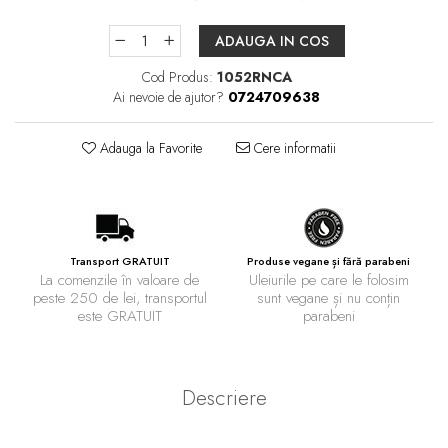
ADAUGA IN COS
Cod Produs:
1052RNCA
Ai nevoie de ajutor?
0724709638
Adauga la Favorite
Cere informatii
Transport GRATUIT
Produse vegane și fără parabeni
La comenzile în valoare de
Uleiurile pe care le folosim
peste 250 de lei, transportul
sunt vegane și nu conțin
este GRATUIT
parabeni
Descriere