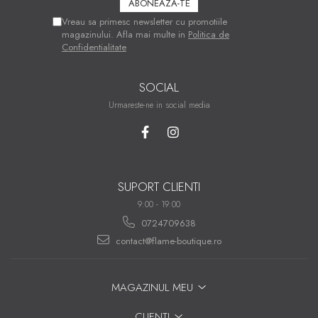
Vreau sa primesc newsletter cu promotiile
magazinului. Afla mai multe in
Politica de
Confidentialitate
SOCIAL
Urmareste-ne in social media
SUPORT CLIENTI
9:00 - 19:00
0724709638
contact@flame-boutique.ro
MAGAZINUL MEU
CLIENTI