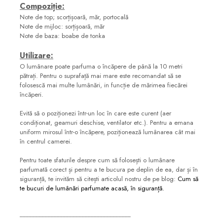
Compoziție:
Note de top; scorțișoară, măr, portocală
Note de mijloc: sorțișoară, măr
Note de baza: boabe de tonka
Utilizare:
O lumânare poate parfuma o încăpere de până la 10 metri
pătrați. Pentru o suprafață mai mare este recomandat să se
folosescă mai multe lumânări, in funcție de mărimea fiecărei
încăperi.
Evită să o poziționezi într-un loc în care este curent (aer
condiționat, geamuri deschise, ventilator etc.). Pentru a emana
uniform mirosul într-o încăpere, poziționează lumânarea cât mai
în centrul camerei.
Pentru toate sfaturile despre cum să folosești o lumânare
parfumată corect și pentru a te bucura pe deplin de ea, dar și în
siguranță, te invităm să citești articolul nostru de pe blog:
Cum să
te bucuri de lumânări parfumate acasă, în siguranță.
---------------------------------------------------------------------------