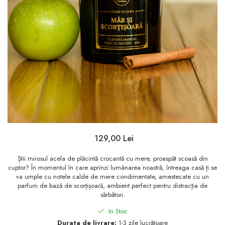
129,00 Lei
Știi mirosul acela de plăcintă crocantă cu mere, proaspăt scoasă din
cuptor? În momentul în care aprinzi lumânarea noastră, întreaga casă ți se
va umple cu notele calde de mere condimentate, amestecate cu un
parfum de bază de scorțișoară, ambient perfect pentru distracția de
sărbători.
In Stoc
Durata de livrare:
1-3 zile lucrătoare