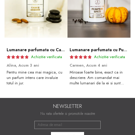
Lumanare parfumata cu Calm și armonie | Premium Alb 600gr.
Lumanare parfumata cu Pumpkin spice | Premium Alb 600gr.
Achizitie verificata
Achizitie verificata
Alina,
Acum 3 ani
Carmen,
Acum 4 ani
C
Pentru mine cea mai magica, cu
Miroase foarte bine, exact ca in
M
un parfum intens care invaluie
descriere. Am comandat mai
a
totul in jur.
multe lumanari de la ei si sunt
R
foarte multumita de toate.
NEWSLETTER
Nu rata ofertele si promotiile noastre