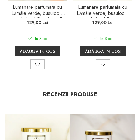
Lumanare parfumata cu
Lumanare parfumata cu
Lămâie verde, busuioc și
Lămâie verde, busuioc și
mandarine | Premium Alb
mandarine | Premium
129,00 Lei
129,00 Lei
600gr.
Negru 600gr.
In Stoc
In Stoc
ADAUGA IN COS
ADAUGA IN COS
RECENZII PRODUSE