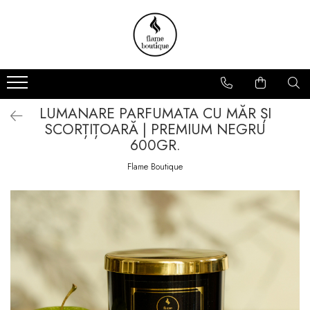
Lumânări parfumate
Pachete
Arome
Cadou
Florale
Zodii
LUMANARE PARFUMATA CU MĂR ȘI
Fresh
Promoții
SCORȚIȚOARĂ | PREMIUM NEGRU
Fructate
600GR.
Lemnoase
Flame Boutique
De sezon
Colectii Lumanari
Premium
Ambra